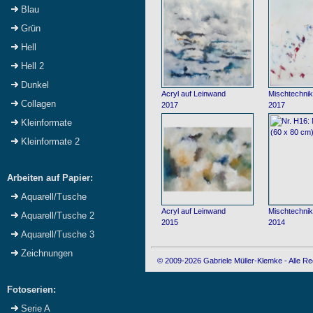
Blau
Grün
Hell
Hell 2
Dunkel
Acryl auf Leinwand
Mischtechnik
Collagen
2017
2017
Kleinformate
Kleinformate 2
Arbeiten auf Papier:
Aquarell/Tusche
Acryl auf Leinwand
Mischtechnik
Aquarell/Tusche 2
2015
2014
Aquarell/Tusche 3
Zeichnungen
© 2009-2026 Gabriele Müller-Klemke - Alle Re
Fotoserien:
Serie A