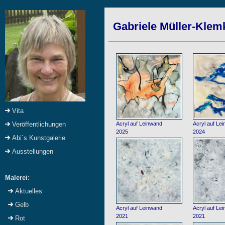
Gabriele Müller-Klemke
Vita
Acryl auf Leinwand
Acryl auf Le
Veröffentlichungen
2025
2024
Abi`s Kunstgalerie
Ausstellungen
Malerei:
Aktuelles
Gelb
Acryl auf Leinwand
Acryl auf Le
2021
2021
Rot