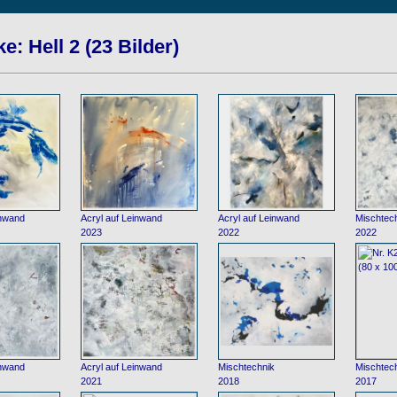
: Hell 2 (23 Bilder)
inwand
Acryl auf Leinwand
Acryl auf Leinwand
Mischtec
2023
2022
2022
inwand
Acryl auf Leinwand
Mischtechnik
Mischtec
2021
2018
2017