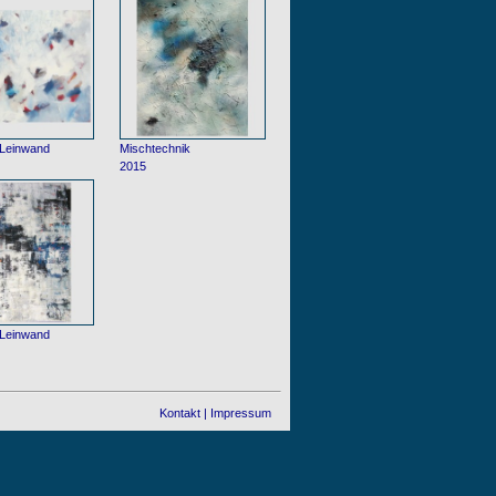
 Leinwand
Mischtechnik
2015
 Leinwand
Kontakt
|
Impressum