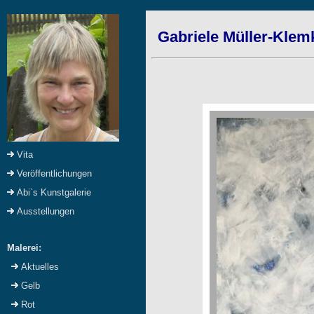
Gabriele Müller-Klemk
Vita
Veröffentlichungen
Abi`s Kunstgalerie
Ausstellungen
Malerei:
Aktuelles
Gelb
Rot