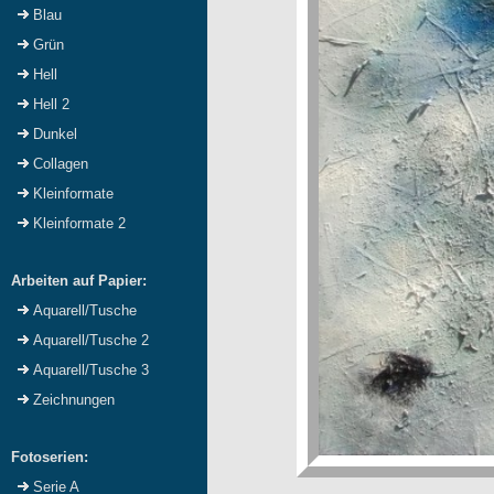
Blau
Grün
Hell
Hell 2
Dunkel
Collagen
Kleinformate
Kleinformate 2
Arbeiten auf Papier:
Aquarell/Tusche
Aquarell/Tusche 2
Aquarell/Tusche 3
Zeichnungen
Fotoserien:
Serie A