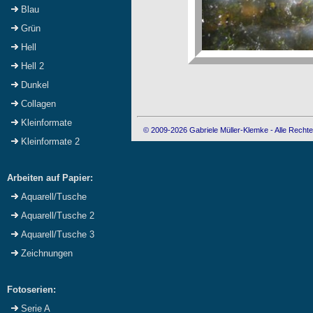
Blau
Grün
Hell
Hell 2
Dunkel
Collagen
Kleinformate
© 2009-2026 Gabriele Müller-Klemke - Alle Rechte
Kleinformate 2
Arbeiten auf Papier:
Aquarell/Tusche
Aquarell/Tusche 2
Aquarell/Tusche 3
Zeichnungen
Fotoserien:
Serie A