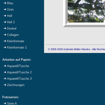
Blau
Grün
Hell
Hell 2
Dunkel
Collagen
Kleinformate
Kleinformate 2
© 2009-2026 Gabriele Müller-Klemke - Alle Rechte
Arbeiten auf Papier:
Aquarell/Tusche
Aquarell/Tusche 2
Aquarell/Tusche 3
Zeichnungen
Fotoserien:
Serie A