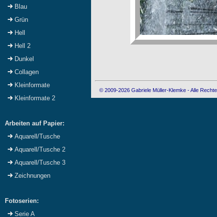
Blau
Grün
Hell
Hell 2
Dunkel
Collagen
Kleinformate
© 2009-2026 Gabriele Müller-Klemke - Alle Rechte
Kleinformate 2
Arbeiten auf Papier:
Aquarell/Tusche
Aquarell/Tusche 2
Aquarell/Tusche 3
Zeichnungen
Fotoserien:
Serie A