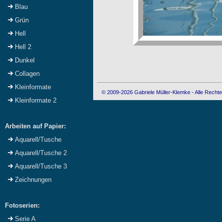
Blau
Grün
Hell
Hell 2
Dunkel
Collagen
Kleinformate
© 2009-2026 Gabriele Müller-Klemke - Alle Rechte
Kleinformate 2
Arbeiten auf Papier:
Aquarell/Tusche
Aquarell/Tusche 2
Aquarell/Tusche 3
Zeichnungen
Fotoserien:
Serie A