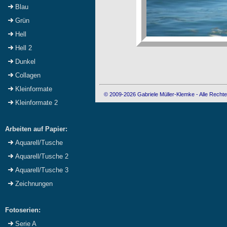
Blau
Grün
Hell
Hell 2
Dunkel
Collagen
Kleinformate
© 2009-2026 Gabriele Müller-Klemke - Alle Rechte
Kleinformate 2
Arbeiten auf Papier:
Aquarell/Tusche
Aquarell/Tusche 2
Aquarell/Tusche 3
Zeichnungen
Fotoserien:
Serie A