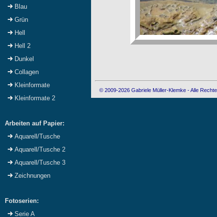
Blau
Grün
Hell
Hell 2
Dunkel
Collagen
Kleinformate
© 2009-2026 Gabriele Müller-Klemke - Alle Rechte
Kleinformate 2
Arbeiten auf Papier:
Aquarell/Tusche
Aquarell/Tusche 2
Aquarell/Tusche 3
Zeichnungen
Fotoserien:
Serie A