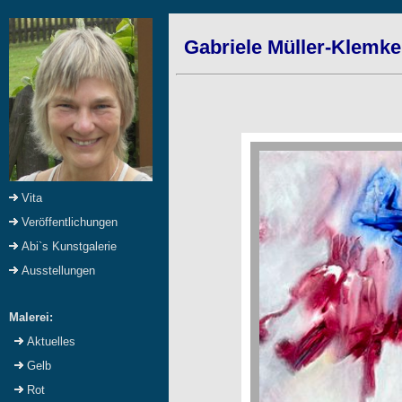
Gabriele Müller-Klemke:
Vita
Veröffentlichungen
Abi`s Kunstgalerie
Ausstellungen
Malerei:
Aktuelles
Gelb
Rot