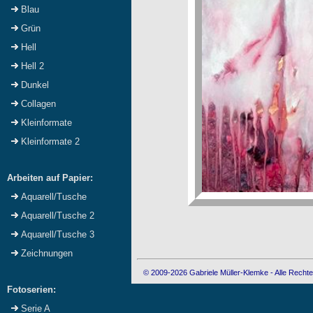
Blau
Grün
Hell
Hell 2
Dunkel
Collagen
Kleinformate
Kleinformate 2
Arbeiten auf Papier:
Aquarell/Tusche
Aquarell/Tusche 2
Aquarell/Tusche 3
Zeichnungen
© 2009-2026 Gabriele Müller-Klemke - Alle Rechte
Fotoserien:
Serie A