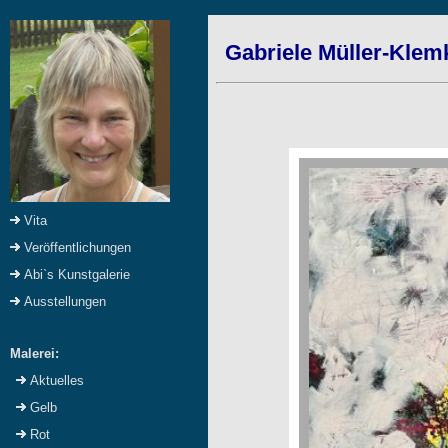
Gabriele Müller-Klemk
Vita
Veröffentlichungen
Abi`s Kunstgalerie
Ausstellungen
Malerei:
Aktuelles
Gelb
Rot