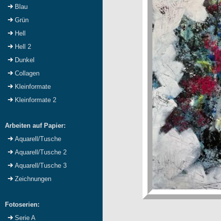
Blau
Grün
Hell
Hell 2
Dunkel
Collagen
Kleinformate
Kleinformate 2
Arbeiten auf Papier:
Aquarell/Tusche
Aquarell/Tusche 2
Aquarell/Tusche 3
Zeichnungen
Fotoserien:
Serie A