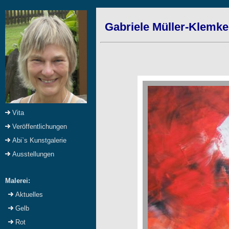
Gabriele Müller-Klemke
Vita
Veröffentlichungen
Abi`s Kunstgalerie
Ausstellungen
Malerei:
Aktuelles
Gelb
Rot