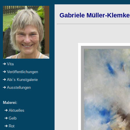
Gabriele Müller-Klemke:
Vita
Veröffentlichungen
Abi`s Kunstgalerie
Ausstellungen
Malerei:
Aktuelles
Gelb
Rot