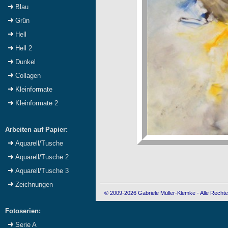
Blau
Grün
Hell
Hell 2
Dunkel
Collagen
Kleinformate
Kleinformate 2
Arbeiten auf Papier:
Aquarell/Tusche
Aquarell/Tusche 2
Aquarell/Tusche 3
Zeichnungen
© 2009-2026 Gabriele Müller-Klemke - Alle Rechte
Fotoserien:
Serie A