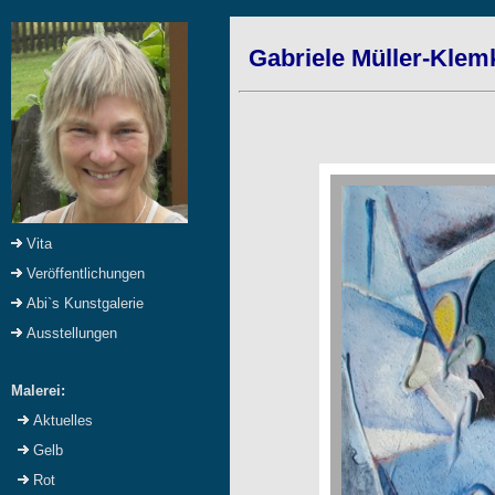
Gabriele Müller-Klem
Vita
Veröffentlichungen
Abi`s Kunstgalerie
Ausstellungen
Malerei:
Aktuelles
Gelb
Rot