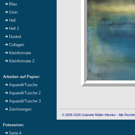
Blau
Grün
Hell
Hell 2
Dunkel
Collagen
Kleinformate
Kleinformate 2
Arbeiten auf Papier:
Aquarell/Tusche
Aquarell/Tusche 2
Aquarell/Tusche 3
Zeichnungen
© 2009-2026 Gabriele Müller-Klemke - Alle Rechte
Fotoserien:
Serie A