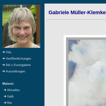
Gabriele Müller-Klemke:
Vita
Veröffentlichungen
Abi`s Kunstgalerie
Ausstellungen
Malerei:
Aktuelles
Gelb
Rot