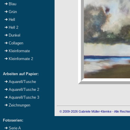
Blau
Grün
Hell
Hell 2
Dunkel
Collagen
Kleinformate
Kleinformate 2
Arbeiten auf Papier:
Aquarell/Tusche
Aquarell/Tusche 2
Aquarell/Tusche 3
Zeichnungen
© 2009-2026 Gabriele Müller-Klemke - Alle Rechte
Fotoserien:
Serie A