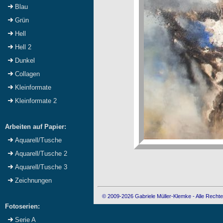
Blau
Grün
Hell
Hell 2
Dunkel
Collagen
Kleinformate
Kleinformate 2
Arbeiten auf Papier:
Aquarell/Tusche
Aquarell/Tusche 2
Aquarell/Tusche 3
Zeichnungen
© 2009-2026 Gabriele Müller-Klemke - Alle Rechte
Fotoserien:
Serie A