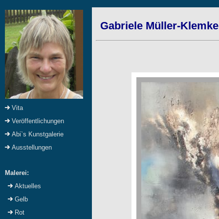
Gabriele Müller-Klemke
Vita
Veröffentlichungen
Abi`s Kunstgalerie
Ausstellungen
Malerei:
Aktuelles
Gelb
Rot