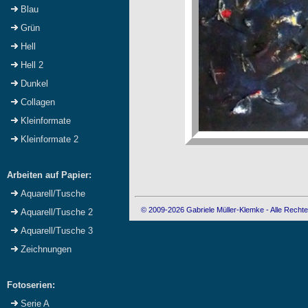
Blau
Grün
Hell
Hell 2
Dunkel
Collagen
Kleinformate
Kleinformate 2
Arbeiten auf Papier:
Aquarell/Tusche
© 2009-2026 Gabriele Müller-Klemke - Alle Rechte
Aquarell/Tusche 2
Aquarell/Tusche 3
Zeichnungen
Fotoserien:
Serie A