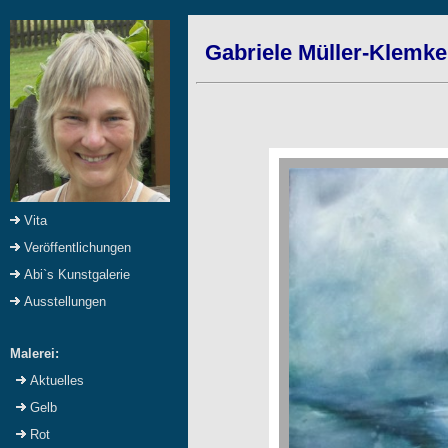
Gabriele Müller-Klemke
Vita
Veröffentlichungen
Abi`s Kunstgalerie
Ausstellungen
Malerei:
Aktuelles
Gelb
Rot