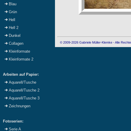
Blau
Grün
Hell
Hell 2
Dunkel
© 2009-2026 Gabriele Müller-Klemke - Alle Rechte
Collagen
Kleinformate
Kleinformate 2
Arbeiten auf Papier:
Aquarell/Tusche
Aquarell/Tusche 2
Aquarell/Tusche 3
Zeichnungen
Fotoserien:
Serie A