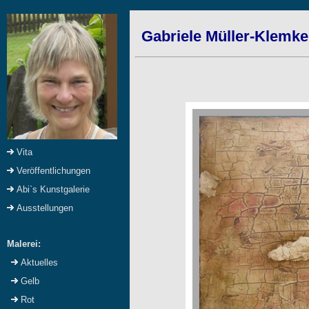
Gabriele Müller-Klemke
Vita
Veröffentlichungen
Abi`s Kunstgalerie
Ausstellungen
Malerei:
Aktuelles
Gelb
Rot