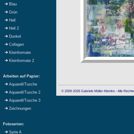
Blau
Grün
Hell
Hell 2
Dunkel
Collagen
Kleinformate
Kleinformate 2
Arbeiten auf Papier:
Aquarell/Tusche
© 2009-2026 Gabriele Müller-Klemke - Alle Rechte
Aquarell/Tusche 2
Aquarell/Tusche 3
Zeichnungen
Fotoserien:
Serie A