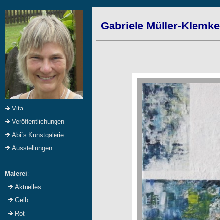
Gabriele Müller-Klemke
Vita
Veröffentlichungen
Abi`s Kunstgalerie
Ausstellungen
Malerei:
Aktuelles
Gelb
Rot