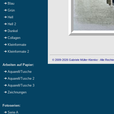
Blau
Grün
Hell
Hell 2
Dunkel
Collagen
Kleinformate
Kleinformate 2
© 2009-2026 Gabriele Müller-Klemke - Alle Rechte
Arbeiten auf Papier:
Aquarell/Tusche
Aquarell/Tusche 2
Aquarell/Tusche 3
Zeichnungen
Fotoserien:
Serie A