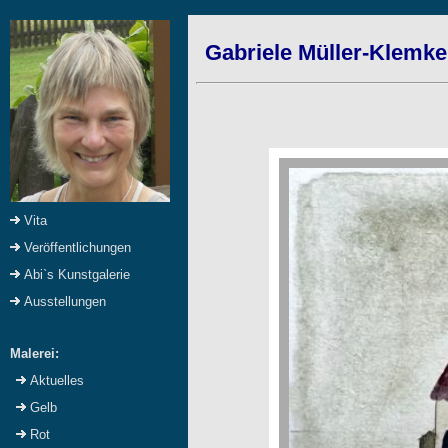
Gabriele Müller-Klemke
Vita
Veröffentlichungen
Abi`s Kunstgalerie
Ausstellungen
Malerei:
Aktuelles
Gelb
Rot