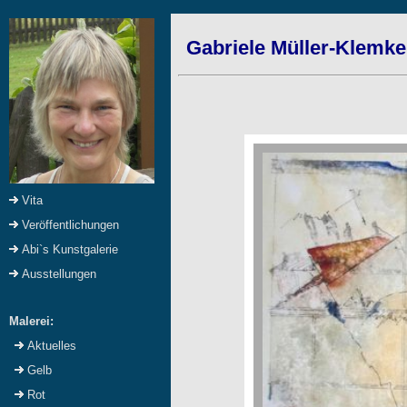
Gabriele Müller-Klemke
Vita
Veröffentlichungen
Abi`s Kunstgalerie
Ausstellungen
Malerei:
Aktuelles
Gelb
Rot