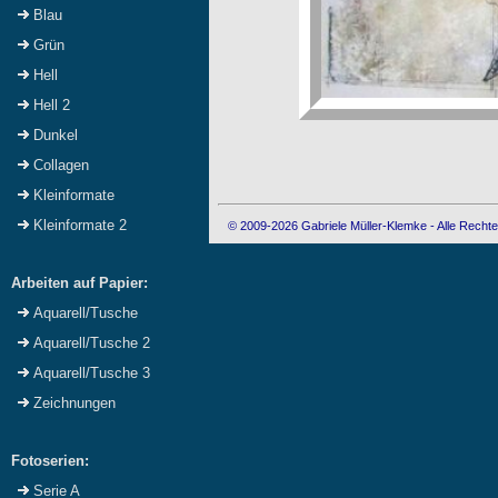
Blau
Grün
Hell
Hell 2
Dunkel
Collagen
Kleinformate
Kleinformate 2
© 2009-2026 Gabriele Müller-Klemke - Alle Rechte
Arbeiten auf Papier:
Aquarell/Tusche
Aquarell/Tusche 2
Aquarell/Tusche 3
Zeichnungen
Fotoserien:
Serie A