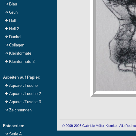
Blau
Grün
Hell
Hell 2
Dunkel
Collagen
Kleinformate
Kleinformate 2
Arbeiten auf Papier:
Aquarell/Tusche
Aquarell/Tusche 2
Aquarell/Tusche 3
Zeichnungen
Fotoserien:
© 2009-2026 Gabriele Müller-Klemke - Alle Rechte
Serie A