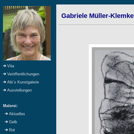
Gabriele Müller-Klemke
Vita
Veröffentlichungen
Abi`s Kunstgalerie
Ausstellungen
Malerei:
Aktuelles
Gelb
Rot