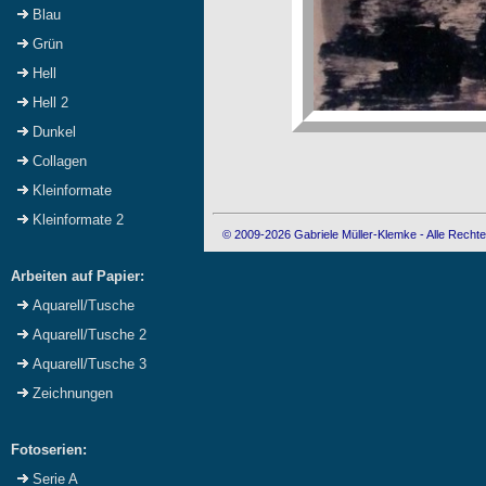
Blau
Grün
Hell
Hell 2
Dunkel
Collagen
Kleinformate
Kleinformate 2
© 2009-2026 Gabriele Müller-Klemke - Alle Rechte
Arbeiten auf Papier:
Aquarell/Tusche
Aquarell/Tusche 2
Aquarell/Tusche 3
Zeichnungen
Fotoserien:
Serie A