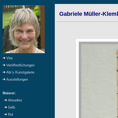
Gabriele Müller-Klem
Vita
Veröffentlichungen
Abi`s Kunstgalerie
Ausstellungen
Malerei:
Aktuelles
Gelb
Rot