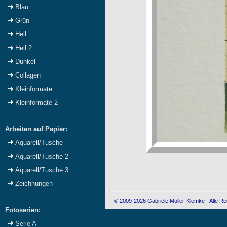
Blau
Grün
Hell
Hell 2
Dunkel
Collagen
Kleinformate
Kleinformate 2
Arbeiten auf Papier:
Aquarell/Tusche
Aquarell/Tusche 2
Aquarell/Tusche 3
Zeichnungen
© 2009-2026 Gabriele Müller-Klemke - Alle Re
Fotoserien:
Serie A