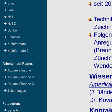
seit 20
Blau
Grün
Hell
Techni
Hell 2
Zeichn
Dunkel
Folgen
Collagen
Anregu
Kleinformate
(Braun
Kleinformate 2
Zürich
Arbeiten auf Papier:
Wendel
Aquarell/Tusche
Wissen
Aquarell/Tusche 2
Amerikan
Aquarell/Tusche 3
(3 Bände
Zeichnungen
Dr. Kov
Fotoserien:
Kontak
Serie A