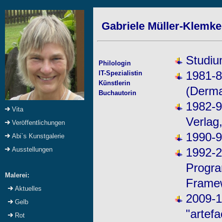
Gabriele Müller-Klemke:
Studiu
Philologin
1981-8
IT-Spezialistin
Künstlerin
(Derma
Buchautorin
1982-9
Vita
Verlag,
Veröffentlichungen
1990-9
Abi`s Kunstgalerie
1992-2
Ausstellungen
Progra
Malerei:
Framew
Aktuelles
2009-1
Gelb
"artefa
Rot